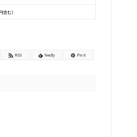
円含む）
RSS
feedly
Pin it