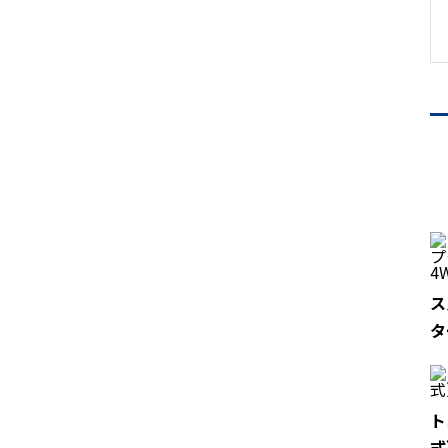
ス
タ
ト
式