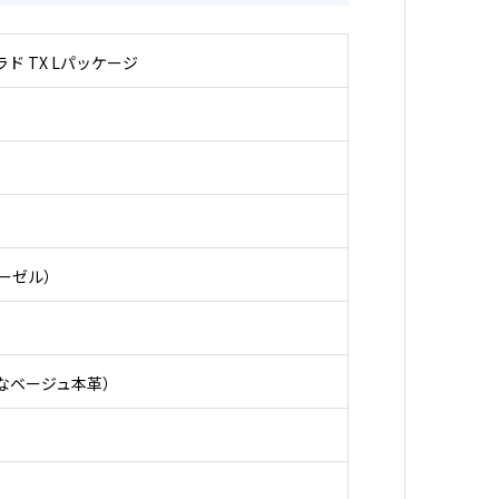
ド TX Lパッケージ
ィーゼル）
品なベージュ本革）