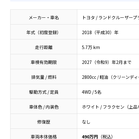
メーカー・車名
トヨタ / ランドクルーザープラ
年式（初度登録）
2018（平成30）年
走行距離
5.7万 km
車検有効期限
2027（令和9）年2月まで
排気量 / 燃料
2800cc / 軽油（クリーンデ
駆動方式 / 定員
4WD / 5名
車体色 / 内装色
ホワイト / フラクセン（上
修復歴
なし
車両本体価格
490万円
（税込）